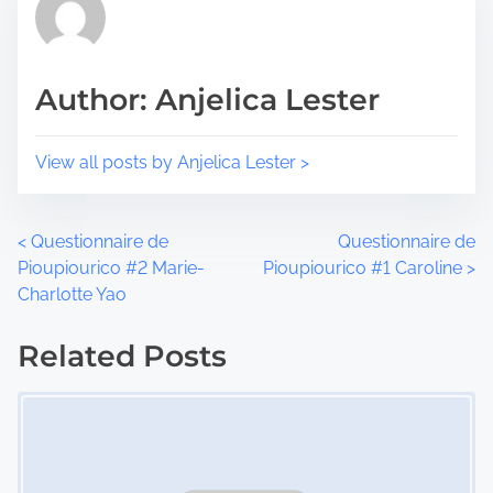
s
a
p
d
o
t
Author: Anjelica Lester
s
i
t
m
o
e
View all posts by Anjelica Lester >
n
:
P
<
Questionnaire de
Questionnaire de
Pioupiourico #2 Marie-
Pioupiourico #1 Caroline
>
o
Charlotte Yao
s
Related Posts
t
Image Placeholder
s
n