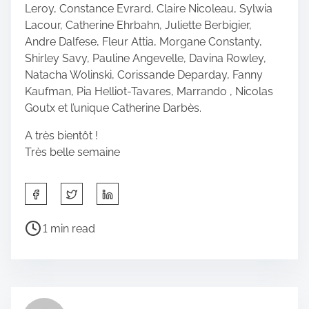
Leroy, Constance Evrard, Claire Nicoleau, Sylwia
Lacour, Catherine Ehrbahn, Juliette Berbigier,
Andre Dalfese, Fleur Attia, Morgane Constanty,
Shirley Savy, Pauline Angevelle, Davina Rowley,
Natacha Wolinski, Corissande Deparday, Fanny
Kaufman, Pia Helliot-Tavares, Marrando , Nicolas
Goutx et l’unique Catherine Darbès.
A très bientôt !
Très belle semaine
S
h
a
P
1 min read
r
o
e
s
t
t
h
r
i
e