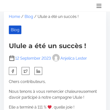
S
Home
/
Blog
/ Ulule a été un succès !
k
i
Blog
p
t
o
Ulule a été un succès !
c
o
12 September 2023
Anjelica Lester
n
t
S
e
h
n
a
Chers contributeurs,
t
r
Nous tenons à vous remercier chaleureusement
e
d’avoir participé à notre campagne Ulule !
t
h
Elle a terminé à 111 %
, quelle joie !