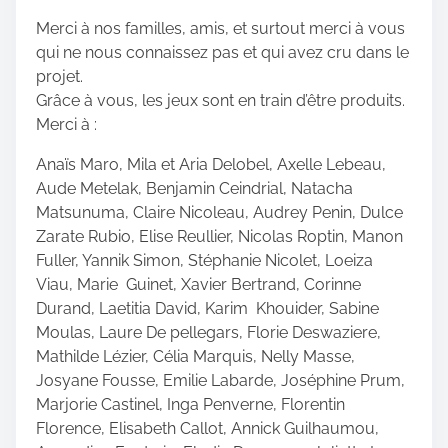
i
s
Merci à nos familles, amis, et surtout merci à vous
p
qui ne nous connaissez pas et qui avez cru dans le
o
projet.
s
Grâce à vous, les jeux sont en train d’être produits.
t
Merci à :
o
Anaïs Maro, Mila et Aria Delobel, Axelle Lebeau,
n
Aude Metelak, Benjamin Ceindrial, Natacha
:
Matsunuma, Claire Nicoleau, Audrey Penin, Dulce
Zarate Rubio, Elise Reullier, Nicolas Roptin, Manon
Fuller, Yannik Simon, Stéphanie Nicolet, Loeiza
Viau, Marie Guinet, Xavier Bertrand, Corinne
Durand, Laetitia David, Karim Khouider, Sabine
Moulas, Laure De pellegars, Florie Deswaziere,
Mathilde Lézier, Célia Marquis, Nelly Masse,
Josyane Fousse, Emilie Labarde, Joséphine Prum,
Marjorie Castinel, Inga Penverne, Florentin
Florence, Elisabeth Callot, Annick Guilhaumou,