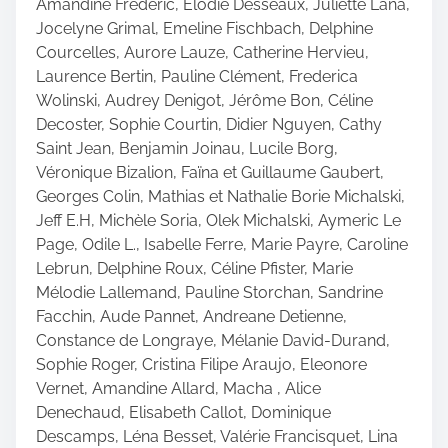
Amandine Frederic, Elodie Desseaux, Juliette Lana,
Jocelyne Grimal, Emeline Fischbach, Delphine
Courcelles, Aurore Lauze, Catherine Hervieu,
Laurence Bertin, Pauline Clément, Frederica
Wolinski, Audrey Denigot, Jérôme Bon, Céline
Decoster, Sophie Courtin, Didier Nguyen, Cathy
Saint Jean, Benjamin Joinau, Lucile Borg,
Véronique Bizalion, Faïna et Guillaume Gaubert,
Georges Colin, Mathias et Nathalie Borie Michalski,
Jeff E.H, Michèle Soria, Olek Michalski, Aymeric Le
Page, Odile L., Isabelle Ferre, Marie Payre, Caroline
Lebrun, Delphine Roux, Céline Pfister, Marie
Mélodie Lallemand, Pauline Storchan, Sandrine
Facchin, Aude Pannet, Andreane Detienne,
Constance de Longraye, Mélanie David-Durand,
Sophie Roger, Cristina Filipe Araujo, Eleonore
Vernet, Amandine Allard, Macha , Alice
Denechaud, Elisabeth Callot, Dominique
Descamps, Léna Besset, Valérie Francisquet, Lina